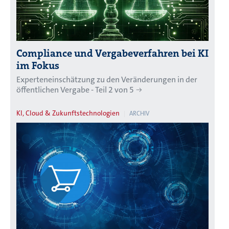
Compliance und Vergabeverfahren bei KI
im Fokus
Experteneinschätzung zu den Veränderungen in der
öffentlichen Vergabe - Teil 2 von 5
KI, Cloud & Zukunftstechnologien
ARCHIV