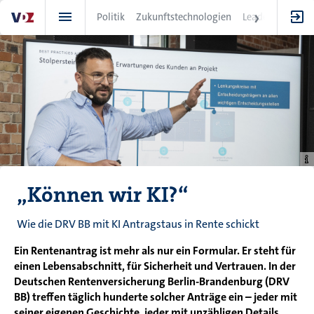
Direkt
Politik
Zukunftstechnologien
Leadership
IT
zum
Inhalt
„Können wir KI?“
Wie die DRV BB mit KI Antragstaus in Rente schickt
Ein Rentenantrag ist mehr als nur ein Formular. Er steht für
einen Lebensabschnitt, für Sicherheit und Vertrauen. In der
Deutschen Rentenversicherung Berlin-Brandenburg (DRV
BB) treffen täglich hunderte solcher Anträge ein – jeder mit
seiner eigenen Geschichte, jeder mit unzähligen Details,