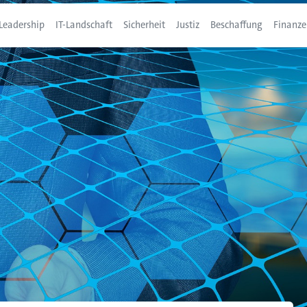
Leadership
IT-Landschaft
Sicherheit
Justiz
Beschaffung
Finanze