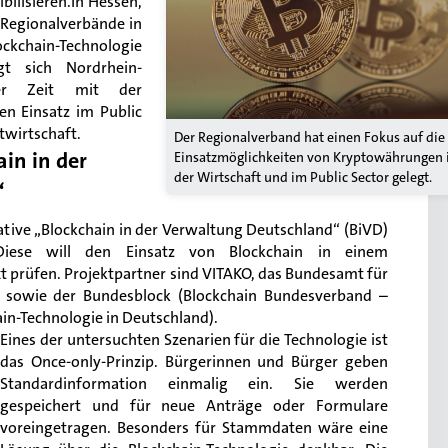
bilisieren.In Hessen,
s Regionalverbände in
kchain-Technologie
gt sich Nordrhein-
ger Zeit mit der
en Einsatz im Public
twirtschaft.
Der Regionalverband hat einen Fokus auf die
ain in der
Einsatzmöglichkeiten von Kryptowährungen 
der Wirtschaft und im Public Sector gelegt.
“
iative „Blockchain in der Verwaltung Deutschland“ (BiVD)
iese will den Einsatz von Blockchain in einem
 prüfen. Projektpartner sind VITAKO, das Bundesamt für
) sowie der Bundesblock (Blockchain Bundesverband –
in-Technologie in Deutschland).
Eines der untersuchten Szenarien für die Technologie ist
das Once-only-Prinzip. Bürgerinnen und Bürger geben
Standardinformation einmalig ein. Sie werden
gespeichert und für neue Anträge oder Formulare
voreingetragen. Besonders für Stammdaten wäre eine