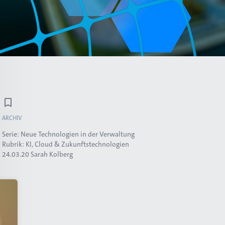
ARCHIV
Serie:
Neue Technologien in der Verwaltung
Rubrik:
KI, Cloud & Zukunftstechnologien
24.03.20
Sarah Kolberg