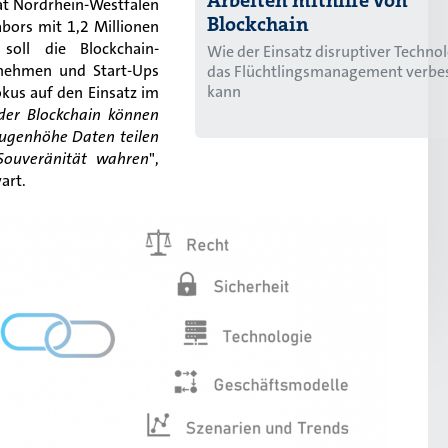
at Nordrhein-Westfalen
Blockchain
bors mit 1,2 Millionen
soll die Blockchain-
Wie der Einsatz disruptiver Techno
rnehmen und Start-Ups
das Flüchtlingsmanagement verbe
kann
okus auf den Einsatz im
 der
Blockchain
können
ugenhöhe Daten teilen
 Souveränität wahren
",
art.