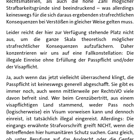
Rechtsmaterien, als auch die hohe Zahl möglicher
Strafbarkeitsgründe sind beeindruckend – was allerdings
keineswegs für die sich daraus ergebenden strafrechtlichen
Konsequenzen bei Verstößen in gleicher Weise gelten muss.
Leider reicht der hier zur Verfügung stehende Platz nicht
aus, um die ganze Skala theoretisch möglicher
strafrechtlicher Konsequenzen aufzufächern. Daher
konzentrieren wir uns auf eine Fallkonstellation: Die
illegale Einreise ohne Erfüllung der Passpflicht und/oder
der Visapflicht.
Ja, auch wenn das jetzt vielleicht überraschend klingt, die
Passpflicht ist keineswegs generell abgeschafft. Sie gibt es
immer noch, auch wenn mittlerweile per RechtsVO viele
davon befreit sind. Wer beim Grenzübertritt, aus einem
visapflichtigen Land stammend, weder Pass noch
(logischerweise) ein Visum vorweisen kann und dennoch
einreist, ist tatsächlich illegal eingereist. Allerdings: Die
eingangs erwähnte Strafvorschrift greift NICHT, wenn die
Betreffenden hier humanitären Schutz suchen. Ganz gleich,
ob unter Berufung auf das Asylrecht oder die Genfer