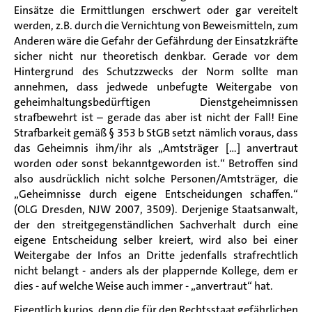
Einsätze die Ermittlungen erschwert oder gar vereitelt
werden, z.B. durch die Vernichtung von Beweismitteln, zum
Anderen wäre die Gefahr der Gefährdung der Einsatzkräfte
sicher nicht nur theoretisch denkbar. Gerade vor dem
Hintergrund des Schutzzwecks der Norm sollte man
annehmen, dass jedwede unbefugte Weitergabe von
geheimhaltungsbedürftigen Dienstgeheimnissen
strafbewehrt ist – gerade das aber ist nicht der Fall! Eine
Strafbarkeit gemäß § 353 b StGB setzt nämlich voraus, dass
das Geheimnis ihm/ihr als „Amtsträger [...] anvertraut
worden oder sonst bekanntgeworden ist.“ Betroffen sind
also ausdrücklich nicht solche Personen/Amtsträger, die
„Geheimnisse durch eigene Entscheidungen schaffen.“
(OLG Dresden, NJW 2007, 3509). Derjenige Staatsanwalt,
der den streitgegenständlichen Sachverhalt durch eine
eigene Entscheidung selber kreiert, wird also bei einer
Weitergabe der Infos an Dritte jedenfalls strafrechtlich
nicht belangt - anders als der plappernde Kollege, dem er
dies - auf welche Weise auch immer - „anvertraut“ hat.
Eigentlich kurios, denn die für den Rechtsstaat gefährlichen