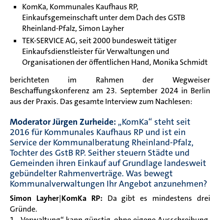
KomKa, Kommunales Kaufhaus RP,
Einkaufsgemeinschaft unter dem Dach des GSTB
Rheinland-Pfalz, Simon Layher
TEK-SERVICE AG, seit 2000 bundesweit tätiger
Einkaufsdienstleister für Verwaltungen und
Organisationen der öffentlichen Hand, Monika Schmidt
berichteten im Rahmen der Wegweiser
Beschaffungskonferenz am 23. September 2024 in Berlin
aus der Praxis. Das gesamte Interview zum Nachlesen:
Moderator Jürgen Zurheide:
„KomKa“ steht seit
2016 für Kommunales Kaufhaus RP und ist ein
Service der Kommunalberatung Rheinland-Pfalz,
Tochter des GstB RP. Seither steuern Städte und
Gemeinden ihren Einkauf auf Grundlage landesweit
gebündelter Rahmenverträge. Was bewegt
Kommunalverwaltungen Ihr Angebot anzunehmen?
Simon Layher
|
KomKa RP:
Da gibt es mindestens drei
Gründe.
1. „Verwaltung“ kann günstig, ohne eigene Ausschreibung,