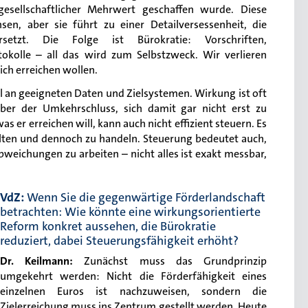
gesellschaftlicher Mehrwert geschaffen wurde. Diese
sen, aber sie führt zu einer Detailversessenheit, die
setzt. Die Folge ist Bürokratie: Vorschriften,
tokolle – all das wird zum Selbstzweck. Wir verlieren
ich erreichen wollen.
el an geeigneten Daten und Zielsystemen. Wirkung ist oft
er der Umkehrschluss, sich damit gar nicht erst zu
was er erreichen will, kann auch nicht effizient steuern. Es
alten und dennoch zu handeln. Steuerung bedeutet auch,
bweichungen zu arbeiten – nicht alles ist exakt messbar,
VdZ:
Wenn Sie die gegenwärtige Förderlandschaft
betrachten: Wie könnte eine wirkungsorientierte
Reform konkret aussehen, die Bürokratie
reduziert, dabei Steuerungsfähigkeit erhöht?
Dr. Keilmann:
Zunächst muss das Grundprinzip
umgekehrt werden: Nicht die Förderfähigkeit eines
einzelnen Euros ist nachzuweisen, sondern die
Zielerreichung muss ins Zentrum gestellt werden. Heute