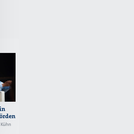
in
örden
s Kühn