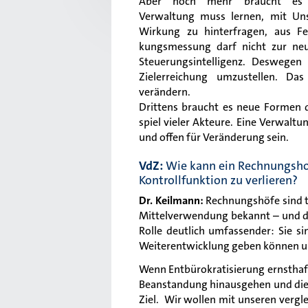
Aber noch mehr braucht es e
Verwaltung muss lernen, mit Un
Wirkung zu hinterfragen, aus Fe
kungsmessung darf nicht zur ne
Steuerungsintelligenz. Deswege
Zielerreichung umzustellen. Da
verändern.
Drittens braucht es neue Formen
spiel vieler Akteure. Eine Verwalt
und offen für Veränderung sein.
VdZ:
Wie kann ein Rechnungshof
Kontrollfunktion zu verlieren?
Dr. Keilmann:
Rechnungshöfe sind t
Mittelverwendung bekannt – und da
Rolle deutlich umfassender: Sie si
Weiterentwicklung geben können un
Wenn Entbürokratisierung ernsthaft
Beanstandung hinausgehen und die 
Ziel. Wir wollen mit unseren verg