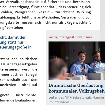
ser Verwaltungshandeln auf Sicherheit und Rechtskon-
seine Berechtigung, führt aber dazu, dass Steuerung sich
 Zahlen, Paragraphen, Regeln – zurückzieht. Wirkung
tabhängig. Es fehlt uns an Methoden, Vertrauen und vor
rungskräfte müssen sich nicht nur als „Regelwächter“,
ung“ verstehen
icht, damit der
Politik, Strategie & Governance
ung statt nur
Steuerungsgröße in
stens den politischen
 Haushaltsgesetzgeber
teressieren, wird die
immer auch ein Spiegel
ssen deshalb auch den
Dramatische Überlastung 
ausrichten – nicht auf
kommunalen Vollzugsbeh
nete Instrumente:
Leiter des NKR-Sekretariats Hanne
lernende Evaluationen.
im Interview