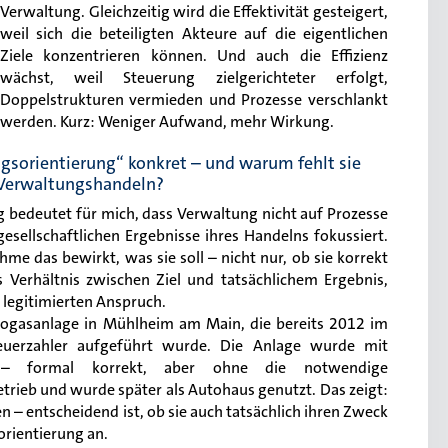
Verwaltung. Gleichzeitig wird die Effektivität gesteigert,
weil sich die beteiligten Akteure auf die eigentlichen
Ziele konzentrieren können. Und auch die Effizienz
wächst, weil Steuerung zielgerichteter erfolgt,
Doppelstrukturen vermieden und Prozesse verschlankt
werden. Kurz: Weniger Aufwand, mehr Wirkung.
ngsorientierung“ konkret – und warum fehlt sie
 Verwaltungshandeln?
 bedeutet für mich, dass Verwaltung nicht auf Prozesse
gesellschaftlichen Ergebnisse ihres Handelns fokussiert.
me das bewirkt, was sie soll – nicht nur, ob sie korrekt
 Verhältnis zwischen Ziel und tatsächlichem Ergebnis,
 legitimierten Anspruch.
 Biogasanlage in Mühlheim am Main, die bereits 2012 im
uerzahler aufgeführt wurde. Die Anlage wurde mit
et – formal korrekt, aber ohne die notwendige
etrieb und wurde später als Autohaus genutzt. Das zeigt:
n – entscheidend ist, ob sie auch tatsächlich ihren Zweck
orientierung an.