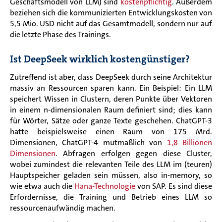
Geschäftsmodell von LLM) sind
kostenpflichtig
. Außerdem
beziehen sich die kommunizierten Entwicklungskosten von
5,5 Mio. USD nicht auf das Gesamtmodell, sondern nur auf
die letzte Phase des Trainings.
Ist DeepSeek wirklich kostengünstiger?
Zutreffend ist aber, dass DeepSeek durch seine Architektur
massiv an Ressourcen sparen kann. Ein Beispiel: Ein LLM
speichert Wissen in Clustern, deren Punkte über Vektoren
in einem n-dimensionalen Raum definiert sind; dies kann
für Wörter, Sätze oder ganze Texte geschehen. ChatGPT-3
hatte beispielsweise einen Raum von 175 Mrd.
Dimensionen, ChatGPT-4 mutmaßlich von
1,8 Billionen
Dimensionen
. Abfragen erfolgen gegen diese Cluster,
wobei zumindest die relevanten Teile des LLM im (teuren)
Hauptspeicher geladen sein müssen, also in-memory, so
wie etwa auch die
Hana-Technologie
von SAP. Es sind diese
Erfordernisse, die Training und Betrieb eines LLM so
ressourcenaufwändig machen.