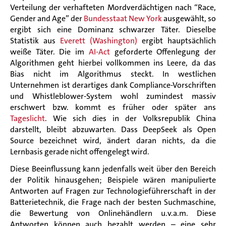
Verteilung der verhafteten Mordverdächtigen nach “Race,
Gender and Age” der
Bundesstaat New York
ausgewählt, so
ergibt sich eine Dominanz schwarzer Täter. Dieselbe
Statistik aus
Everett (Washington)
ergibt hauptsächlich
weiße Täter. Die im
AI-Act
geforderte Offenlegung der
Algorithmen geht hierbei vollkommen ins Leere, da das
Bias nicht im Algorithmus steckt. In westlichen
Unternehmen ist derartiges dank Compliance-Vorschriften
und Whistleblower-System wohl zumindest massiv
erschwert bzw. kommt es früher oder später ans
Tageslicht
. Wie sich dies in der Volksrepublik China
darstellt, bleibt abzuwarten. Dass DeepSeek als Open
Source bezeichnet wird, ändert daran nichts, da die
Lernbasis gerade nicht offengelegt wird.
Diese Beeinflussung kann jedenfalls weit über den Bereich
der Politik hinausgehen; Beispiele wären manipulierte
Antworten auf Fragen zur Technologieführerschaft in der
Batterietechnik, die Frage nach der besten Suchmaschine,
die Bewertung von Onlinehändlern u.v.a.m. Diese
Antworten können auch bezahlt werden – eine sehr