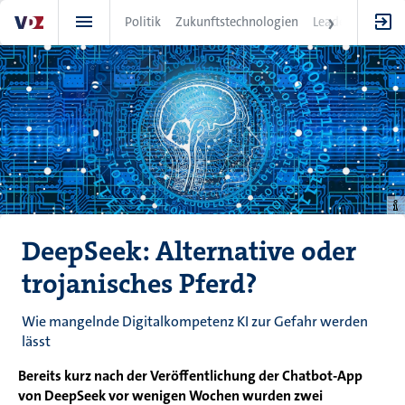
Direkt
Politik
Zukunftstechnologien
Leadership
IT
zum
Inhalt
DeepSeek: Alternative oder
trojanisches Pferd?
Wie mangelnde Digitalkompetenz KI zur Gefahr werden
lässt
Bereits kurz nach der Veröffentlichung der Chatbot-App
von DeepSeek vor wenigen Wochen wurden zwei