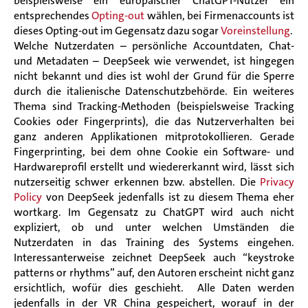
beispielsweise ein europäischer ChatGPT-Nutzer ein
entsprechendes
Opting-out
wählen, bei Firmenaccounts ist
dieses Opting-out im Gegensatz dazu sogar
Voreinstellung
.
Welche Nutzerdaten – persönliche Accountdaten, Chat-
und Metadaten – DeepSeek wie verwendet, ist hingegen
nicht bekannt und dies ist wohl der Grund für die Sperre
durch die italienische Datenschutzbehörde. Ein weiteres
Thema sind Tracking-Methoden (beispielsweise Tracking
Cookies oder Fingerprints), die das Nutzerverhalten bei
ganz anderen Applikationen mitprotokollieren. Gerade
Fingerprinting, bei dem ohne Cookie ein Software- und
Hardwareprofil erstellt und wiedererkannt wird, lässt sich
nutzerseitig schwer erkennen bzw. abstellen. Die
Privacy
Policy
von DeepSeek jedenfalls ist zu diesem Thema eher
wortkarg. Im Gegensatz zu ChatGPT wird auch nicht
expliziert, ob und unter welchen Umständen die
Nutzerdaten in das Training des Systems eingehen.
Interessanterweise zeichnet DeepSeek auch “keystroke
patterns or rhythms” auf, den Autoren erscheint nicht ganz
ersichtlich, wofür dies geschieht. Alle Daten werden
jedenfalls in der VR China gespeichert, worauf in der