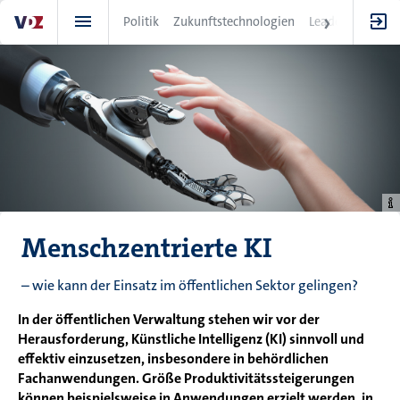
Direkt
Politik
Zukunftstechnologien
Leadership
IT
zum
Inhalt
Menschzentrierte KI
– wie kann der Einsatz im öffentlichen Sektor gelingen?
In der öffentlichen Verwaltung stehen wir vor der
Herausforderung, Künstliche Intelligenz (KI) sinnvoll und
effektiv einzusetzen, insbesondere in behördlichen
Fachanwendungen. Größe Produktivitätssteigerungen
können beispielsweise in Anwendungen erzielt werden, in