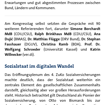
Erwartungen und gut abgestimmten Prozessen zwischen
Bund, Ländern und Kommunen.
Am Kongresstag selbst setzten die Gespräche mit 90
weiteren Referierenden fort, darunter
Simone Borchardt
MdB
(CDU/CSU),
Ralph Brinkhaus MdB
(CDU/CSU),
Ana
Dujić
(BMAS),
Dr. Matthias Flügge
(DRV Bund),
Dr. Stephan
Fasshauer
(DGUV),
Christina Ramb
(BDA),
Prof. Dr.
Wolfgang Schroeder
(Universität Kassel) und
Katrin
Willnecker
(ver.di).
Sozialstaat im digitalen Wandel
Das Eröffnungsplenum des 4. ZuKo Sozialversicherungen
machte deutlich, dass der Sozialstaat weiterhin ein
zentrales Element des gesellschaftlichen Zusammenhalts
darstellt, gleichzeitig aber vor großen Herausforderungen
steht. Historisch betrachtet gilt Deutschland als Pionier der
Sozialversicherung, von Otto von Bismarck bis zur