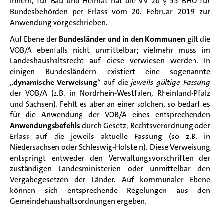
Innern, für Bau und Heimat hat die VV zu § 55 BHO für
Bundesbehörden per Erlass vom 20. Februar 2019 zur
Anwendung vorgeschrieben.
Auf Ebene der
Bundesländer und in den Kommunen
gilt die
VOB/A ebenfalls nicht unmittelbar; vielmehr muss im
Landeshaushaltsrecht auf diese verwiesen werden. In
einigen Bundesländern existiert eine sogenannte
„
dynamische Verweisung
“ auf die
jeweils
gültige
Fassung
der VOB/A (z.B. in Nordrhein-Westfalen, Rheinland-Pfalz
und Sachsen). Fehlt es aber an einer solchen, so bedarf es
für die Anwendung der VOB/A eines entsprechenden
Anwendungsbefehls
durch Gesetz, Rechtsverordnung oder
Erlass auf die jeweils aktuelle Fassung (so z.B. in
Niedersachsen oder Schleswig-Holstein). Diese Verweisung
entspringt entweder den Verwaltungsvorschriften der
zuständigen Landesministerien oder unmittelbar den
Vergabegesetzen der Länder. Auf kommunaler Ebene
können sich entsprechende Regelungen aus den
Gemeindehaushaltsordnungen ergeben.