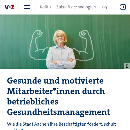
Direkt
Politik
Zukunftstechnologien
Leadership
IT
zum
Inhalt
Gesunde und motivierte
Mitarbeiter*innen durch
betriebliches
Gesundheitsmanagement
Wie die Stadt Aachen ihre Beschäftigten fördert, schult