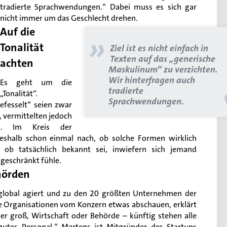
tradierte Sprachwendungen.“ Dabei muss es sich gar
nicht immer um das Geschlecht drehen.
Auf die
»
Tonalität
Ziel ist es nicht einfach in
Texten auf das „generische
achten
Maskulinum“ zu verzichten.
Wir hinterfragen auch
Es geht um die
tradierte
„Tonalität“.
Sprachwendungen.
efesselt“ seien zwar
 vermittelten jedoch
ck. Im Kreis der
eshalb schon einmal nach, ob solche Formen wirklich
 ob tatsächlich bekannt sei, inwiefern sich jemand
ngeschränkt fühle.
hörden
global agiert und zu den 20 größten Unternehmen der
re Organisationen vom Konzern etwas abschauen, erklärt
er groß, Wirtschaft oder Behörde – künftig stehen alle
tes Personal.“ Martens ist Mitgründer des Startups