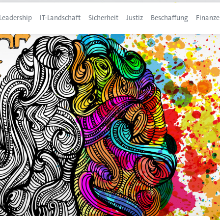
Leadership
IT-Landschaft
Sicherheit
Justiz
Beschaffung
Finanze