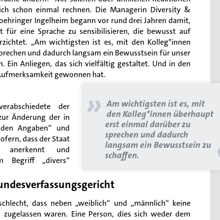
ch schon einmal rechnen. Die Managerin Diversity &
oehringer Ingelheim begann vor rund drei Jahren damit,
t für eine Sprache zu sensibilisieren, die bewusst auf
rzichtet. „Am wichtigsten ist es, mit den Kolleg*innen
sprechen und dadurch langsam ein Bewusstsein für unser
 Ein Anliegen, das sich vielfältig gestaltet. Und in den
r Aufmerksamkeit gewonnen hat.
h
»
Am wichtigsten ist es, mit
rabschiedete der
den Kolleg*innen überhaupt
zur Änderung der in
erst einmal darüber zu
enden Angaben“ und
sprechen und dadurch
ofern, dass der Staat
langsam ein Bewusstsein zu
t anerkennt und
schaffen.
m Begriff „divers“
undesverfassungsgericht
eschlecht, dass neben „weiblich“ und „männlich“ keine
“ zugelassen waren. Eine Person, dies sich weder dem