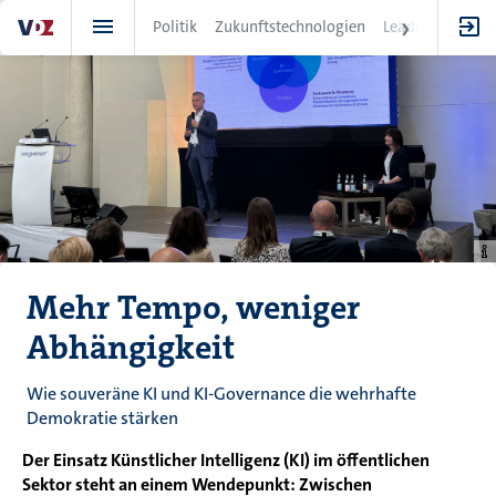
Direkt
Politik
Zukunftstechnologien
Leadership
IT
zum
Inhalt
Mehr Tempo, weniger
Abhängigkeit
Wie souveräne KI und KI-Governance die wehrhafte
Demokratie stärken
Der Einsatz Künstlicher Intelligenz (KI) im öffentlichen
Sektor steht an einem Wendepunkt: Zwischen