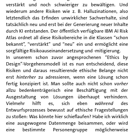
verstärkt und noch schwieriger zu bewältigen. Und
wiederum andere Risiken wie z. B. Halluzinationen, also
letztendlich das Erfinden unwirklicher Sachverhalte, sind
tatsächlich neu und erst bei der Generierung neuer Inhalte
durch KI entstanden. Der öffentlich verfügbare IBM AI Risk
Atlas ordnet all diese Risikobereiche in die Klassen “schon
bekannt”, “verstärkt” und “neu” ein und ermöglicht eine
sorgfältige Risikoauseinandersetzung und -mitigierung.
In unserem schon zuvor angesprochenen “Ethics by
Design”-Vorgehensmodell ist es nun entscheidend, diese
Risiken und daraus resultierende ethische Belange nicht
erst
hinterher
zu adressieren, wenn eine Lösung schon
fertig konzipiert ist. Man sollte auch nicht schon
vorher
allzu bedenkenträgerisch eine Beschäftigung mit der
Ausgestaltung von Lösungen überhaupt verhindern.
Vielmehr hilft es, sich eben
während
des
Entwurfsprozesses bewusst auf ethische Fragestellungen
zu stoßen: Was könnte hier schieflaufen? Habe ich wirklich
eine ausgewogene Datenmenge beisammen, oder wird
eine bestimmte Personengruppe möglicherweise