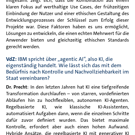
Insgesamt zeigt sich, dass die Kombination aus einem
klaren Fokus auf werthaltige Use Cases, der frühzeitigen
Einbindung der Nutzer und einer ethischen Gestaltung des
Entwicklungsprozesses der Schlüssel zum Erfolg dieser
Projekte war. Diese Faktoren haben es uns ermöglicht,
Lösungen zu entwickeln, die einen echten Mehrwert für die
Anwender bieten und gleichzeitig ethischen Standards
gerecht werden.
VdZ:
IBM spricht über „agentic AI“, also KI, die
eigenständig handelt. Wie lässt sich das mit dem
Bedürfnis nach Kontrolle und Nachvollziehbarkeit im
Staat vereinbaren?
Dr. Precht
: In den letzten Jahren hat KI eine tiefgreifende
Transformation durchlaufen – von starren, vordefinierten
Abläufen hin zu hochflexiblen, autonomen KI-Agenten.
Regelbasierte KI, wie klassische KI-Assistenten,
automatisiert Aufgaben dann, wenn die einzelnen Schritte
dafür zuvor definiert wurden. Das bietet maximale
Kontrolle, erfordert aber auch einen hohen Aufwand.
Hybride Ansätze, die regelbasierte KI mit generativer KI