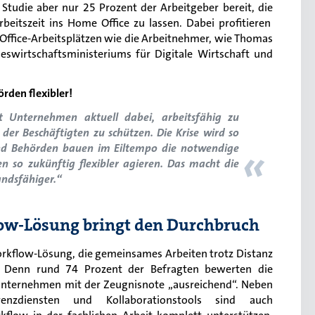
 Studie
a
ber
nur
25 Prozent der Arbeitgeber
bereit,
die
rbeitszeit i
ns
Home Office zu
lassen
.
Dabei profitieren
ffice-Arbeitsplätzen wie die Arbeitnehmer, wie Thomas
eswirtschaftsministeriums für Digitale Wirtschaft und
rden flexibler!
t Unternehmen aktuell dabei, arbeitsfähig zu
der Beschäftigten zu schützen. Die Krise wird so
«
nd Behörden bauen im Eiltempo die notwendige
n so zukünftig flexibler agieren. Das macht die
andsfähiger.“
low-Lösung bringt den Durchbruch
Workflow-Lösung, die gemeinsames Arbeiten trotz Distanz
. Denn rund 74 Prozent der Befragten bewerten die
 Unternehmen mit der Zeugnisnote „ausreichend“. Neben
renzdiensten und Kollaborationstools sind auch