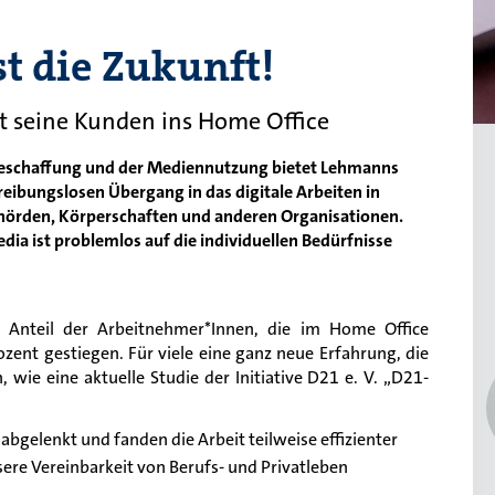
st die Zukunft!
t seine Kunden ins Home Office
beschaffung und der Mediennutzung bietet Lehmanns
reibungslosen Übergang in das digitale Arbeiten in
örden, Körperschaften und anderen Organisationen.
a ist problemlos auf die individuellen Bedürfnisse
r Anteil der Arbeitnehmer
*I
nnen
, die im Home Office
ozent
gestiegen
. Für viele
eine
ganz neue Erfahrung
, die
n
, wie eine
aktuelle
Studie
der
Initiative D21 e. V.
„
D21-
 abgelenkt und fand
en
die Arbeit teilweise effizienter
sere Vereinbarkeit von Berufs- und Privatleben