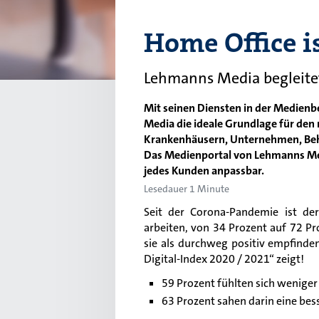
Home Office i
Lehmanns Media begleite
Mit seinen Diensten in der Medien
Media die ideale Grundlage für den 
Krankenhäusern, Unternehmen, Beh
Das Medienportal von Lehmanns Medi
jedes Kunden anpassbar.
Lesedauer 1 Minute
Seit der
Corona
-Pandemie
ist d
e
arbeiten, von 34 Prozent auf
72
Pr
sie als durchweg positiv empfinde
Digital-Index 2020 / 2021
“
zeigt
!
59
Prozent
fühlte
n
sich weniger
63
Prozent
sahen darin
eine bes