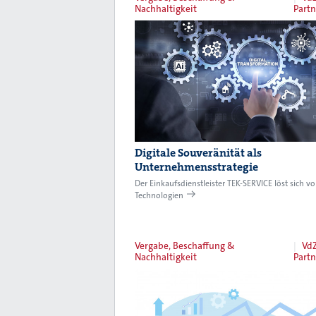
Nachhaltigkeit
Partn
Digitale Souveränität als
Unternehmensstrategie
Der Einkaufsdienstleister TEK-SERVICE löst sich v
Technologien
Vergabe, Beschaffung &
VdZ
Nachhaltigkeit
Partn