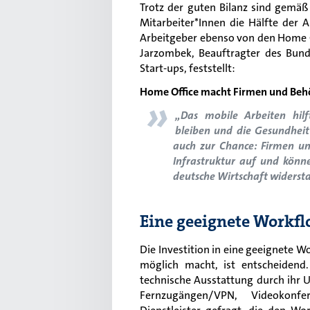
Trotz der guten Bilanz
sind gemäß
Mitarbeiter
*
I
nn
en
die Hälfte
d
er A
Arbeitgeber ebenso von den Home O
Jarzombek, Beauftragter des Bund
Start-ups, feststellt:
Home Office
macht Firmen und Behö
»
„Das mobile Arbeiten hilf
bleiben und die Gesundheit 
auch zur Chance:
Firmen u
Infrastruktur auf und könne
deutsche Wirtschaft widerst
Eine geeignete Workf
Die Investition in eine geeignete 
möglich macht, ist entscheidend
technische Ausstattung durch ihr
Fernzugängen/VPN, Videokonfe