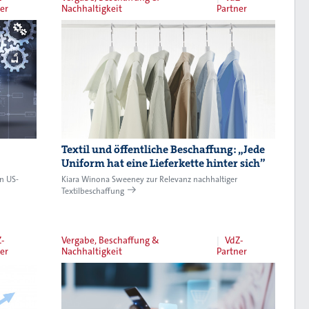
er
Nachhaltigkeit
Partner
Textil und öffentliche Beschaffung: „Jede
Uniform hat eine Lieferkette hinter sich”
on US-
Kiara Winona Sweeney zur Relevanz nachhaltiger
Textilbeschaffung
-
Vergabe, Beschaffung &
VdZ-
er
Nachhaltigkeit
Partner