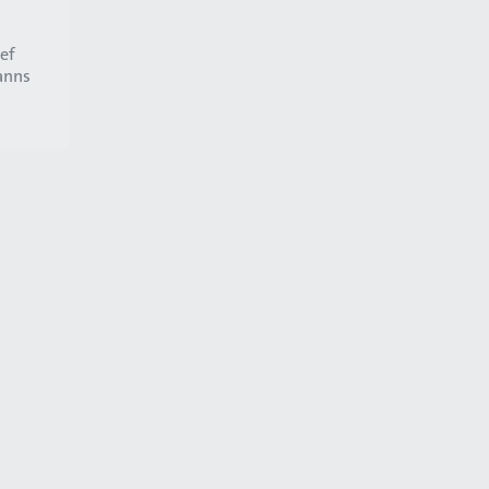
ef
anns