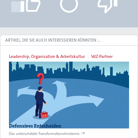
ARTIKEL, DIE SIE AUCH INTERESSIEREN KÖNNTEN …
Leadership, Organisation & Arbeitskultur
VdZ-Partner
Defensives Entscheiden
Das unterschätzte Transformationshindernis