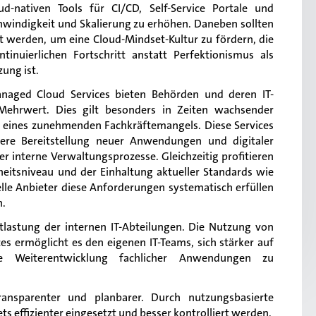
nativen Tools für CI/CD, Self-Service Portale und
hwindigkeit und Skalierung zu erhöhen. Daneben sollten
t werden, um eine Cloud-Mindset-Kultur zu fördern, die
inuierlichen Fortschritt anstatt Perfektionismus als
ung ist.
naged Cloud Services bieten Behörden und deren IT-
 Mehrwert. Dies gilt besonders in Zeiten wachsender
d eines zunehmenden Fachkräftemangels. Diese Services
lere Bereitstellung neuer Anwendungen und digitaler
er interne Verwaltungsprozesse. Gleichzeitig profitieren
eitsniveau und der Einhaltung aktueller Standards wie
lle Anbieter diese Anforderungen systematisch erfüllen
n.
Entlastung der internen IT-Abteilungen. Die Nutzung von
s ermöglicht es den eigenen IT-Teams, sich stärker auf
e Weiterentwicklung fachlicher Anwendungen zu
ansparenter und planbarer. Durch nutzungsbasierte
effizienter eingesetzt und besser kontrolliert werden.