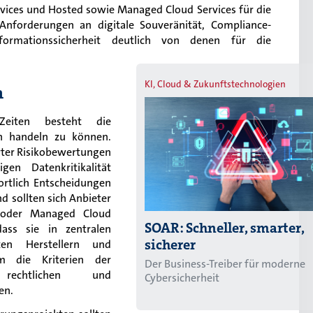
rvices und Hosted sowie Managed Cloud Services für die
 Anforderungen an digitale Souveränität, Compliance-
ormationssicherheit deutlich von denen für die
KI, Cloud & Zukunftstechnologien
n
 Zeiten besteht die
än handeln zu können.
rter Risikobewertungen
en Datenkritikalität
rtlich Entscheidungen
 sollten sich Anbieter
 oder Managed Cloud
SOAR: Schneller, smarter,
dass sie in zentralen
sicherer
rten Herstellern und
m die Kriterien der
Der Business-Treiber für moderne
 rechtlichen und
Cybersicherheit
en.