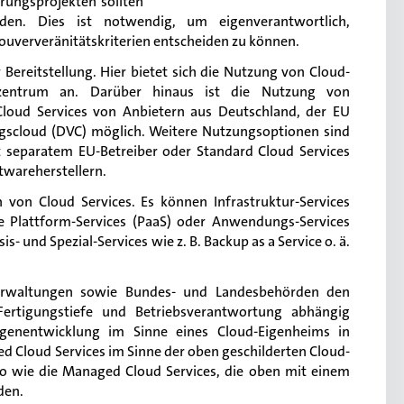
erungsprojekten sollten
den. Dies ist notwendig, um eigenverantwortlich,
uververänitätskriterien entscheiden zu können.
 Bereitstellung.
Hier bietet sich die Nutzung von Cloud-
zentrum an. Darüber hinaus ist die Nutzung von
loud Services von Anbietern aus Deutschland, der EU
gscloud (DVC) möglich. Weitere Nutzungsoptionen sind
t separatem EU-Betreiber oder Standard Cloud Services
twareherstellern.
n von Cloud Services.
Es können Infrastruktur-Services
e Plattform-Services (PaaS) oder Anwendungs-Services
is- und Spezial-Services wie z. B. Backup as a Service o. ä.
rwaltungen sowie Bundes- und Landesbehörden den
Fertigungstiefe und Betriebsverantwortung abhängig
Eigenentwicklung
im Sinne eines Cloud-Eigenheims in
d Cloud Services im Sinne der oben geschilderten Cloud-
 wie die Managed Cloud Services, die oben mit einem
den.