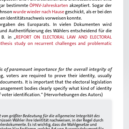
gar bestimmte
ÖPNV-Jahreskarten
akzeptiert. Sogar der
ohnson
wurde wieder nach Hause
geschickt, als er bei den
n Identitätsnachweis vorweisen konnte.
orgaben des Europarats. In vielen Dokumenten wird
on und Authentifizierung des Wählers entscheidend für die
 B. in „
REPORT ON ELECTORAL LAW AND ELECTORAL
hesis study on recurrent challenges and problematic
 is of paramount importance for the overall integrity of
, voters are required to prove their identity, usually
 documents. It is important that the electoral legislation
management bodies clearly specify what kind of identity
f voter identification.“ (Hervorhebungen des Autors)
st von größter Bedeutung für die allgemeine Integrität des
ssen Wähler ihre Identität nachweisen, in der Regel durch
erdokumente. Es ist wichtig, dass die Wahlgesetze und
rden klar festlegen, welche Art von Ausweisdokument für