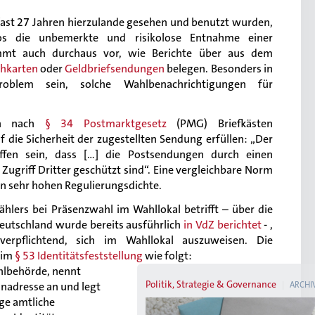
 fast 27 Jahren hierzulande gesehen und benutzt wurden,
los die unbemerkte und risikolose Entnahme einer
mmt auch durchaus vor, wie Berichte über aus dem
hkarten
oder
Geldbriefsendungen
belegen. Besonders in
oblem sein, solche Wahlbenachrichtigungen für
sen nach
§ 34 Postmarktgesetz
(PMG) Briefkästen
die Sicherheit der zugestellten Sendung erfüllen: „Der
fen sein, dass [...] die Postsendungen durch einen
Zugriff Dritter geschützt sind“. Eine vergleichbare Norm
en sehr hohen Regulierungsdichte.
hlers bei Präsenzwahl im Wahllokal betrifft – über die
Deutschland wurde bereits ausführlich
in VdZ berichtet
- ,
verpflichtend, sich im Wahllokal auszuweisen. Die
 im
§ 53 Identitätsfeststellung
wie folgt:
ahlbehörde, nennt
Politik, Strategie & Governance
nadresse an und legt
ARCHI
ge amtliche