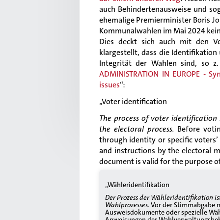
auch Behindertenausweise und so
ehemalige Premierminister Boris J
Kommunalwahlen im Mai 2024 keine
Dies deckt sich auch mit den V
klargestellt, dass die Identifikati
Integrität der Wahlen sind, so z.
ADMINISTRATION IN EUROPE - Synt
issues
“:
„Voter identification
The process of voter identification
the electoral process.
Before voting
through identity or specific voters’
and instructions by the electoral 
document is valid for the purpose o
„Wähleridentifikation
Der Prozess der Wähleridentifikation i
Wahlprozesses.
Vor der Stimmabgabe mü
Ausweisdokumente oder spezielle Wähl
Anweisungen der Wahlverwaltungsbehö