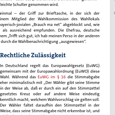
e leichte Schulter genommen wird.
nmal – der Griff zur Brieftasche, in der sich der
einem Mitglied der Wahlkommission des Wahllokals
ayerisch-jovialen „Brauch ma net“ abgeblockt und, wie
g als ausreichend empfunden. Die Ehefrau, deutsche
em „Trifft sich gut, ich hab meinen Perso in der anderen
ur durch die Wahlbenachrichtigung „ausgewiesen“.
Rechtliche Zulässigkeit
In Deutschland regelt das Europawahlgesetz (EuWG)
gemeinsam mit der Europawahlordnung (EuWO) diese
Wahl. Während das
EuWG im § 16
die Stimmabgabe
eher minimalistisch mit „Der Wähler gibt seine Stimme
in der Weise ab, daß er durch ein auf den Stimmzettel
gesetztes Kreuz oder auf andere Weise eindeutig
kenntlich macht, welchem Wahlvorschlag sie gelten soll.
Der Wähler faltet daraufhin den Stimmzettel in der
Weise, dass seine Stimmabgabe nicht erkennbar ist, und