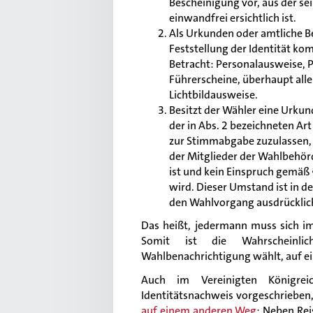
Bescheinigung vor, aus der sei
einwandfrei ersichtlich ist.
Als Urkunden oder amtliche B
Feststellung der Identität k
Betracht: Personalausweise, 
Führerscheine, überhaupt alle
Lichtbildausweise.
Besitzt der Wähler eine Urku
der in Abs. 2 bezeichneten Art 
zur Stimmabgabe zuzulassen,
der Mitglieder der Wahlbehör
ist und kein Einspruch gemäß 
wird. Dieser Umstand ist in de
den Wahlvorgang ausdrücklic
Das heißt, jedermann muss sich i
Somit ist die Wahrscheinli
Wahlbenachrichtigung wählt, auf e
Auch im Vereinigten Königre
Identitätsnachweis vorgeschrieben
auf einem anderen Weg
: Neben Re