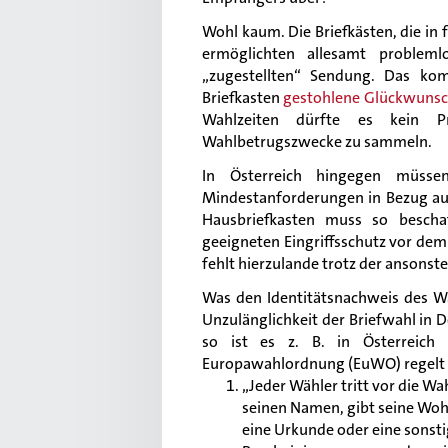
Wohl kaum. Die Briefkästen, die in
ermöglichten allesamt problem
„zugestellten“ Sendung. Das ko
Briefkasten
gestohlene Glückwunsc
Wahlzeiten dürfte es kein Pr
Wahlbetrugszwecke zu sammeln.
In Österreich hingegen müs
Mindestanforderungen in Bezug auf 
Hausbriefkasten muss so beschaf
geeigneten Eingriffsschutz vor dem 
fehlt hierzulande trotz der ansonst
Was den Identitätsnachweis des Wä
Unzulänglichkeit der Briefwahl in 
so ist es z. B. in Österreich 
Europawahlordnung (EuWO) regelt
„Jeder Wähler tritt vor die W
seinen Namen, gibt seine Woh
eine Urkunde oder eine sonsti