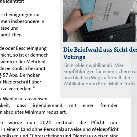
ne Identität
escheinigungen zur
ommen insbesondere in
Pässe und
 amtlichen
nde oder Bescheinigung
Die Briefwahl aus Sicht des
nicht, so ist er dennoch
Votings
 wenn er der Mehrheit
Ein Problemwahlkanal? |Vier
de persönlich bekannt
Empfehlungen für einen sicheren 
§ 57 Abs. 1 erhoben
praktikablen Weg außerhalb der
r Niederschrift über
Wahlkabine von Prof. Müller-Török
h zu vermerken.“
m Wahllokal ausweisen.
chkeit, dass irgendjemand mit einer fremden
in absolutes Minimum reduziert.
ich wurde nun 2024 erstmals die Pflicht zum
, in einem Land ohne Personalausweise und Meldepflicht
isepässen und Führerscheinen und Dienstausweisen sind