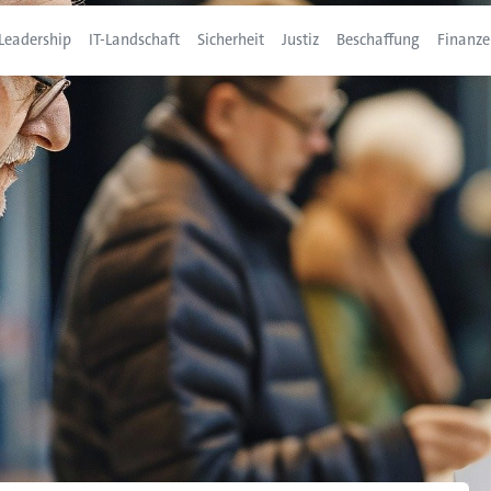
Leadership
IT-Landschaft
Sicherheit
Justiz
Beschaffung
Finanze