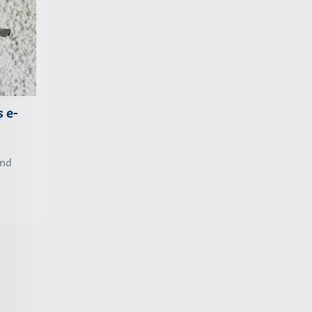
 e-
und