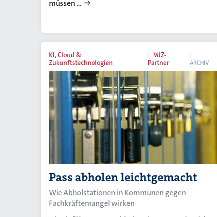
müssen …
KI, Cloud &
VdZ-
Zukunftstechnologien
Partner
ARCHIV
Pass abholen leichtgemacht
Wie Abholstationen in Kommunen gegen
Fachkräftemangel wirken