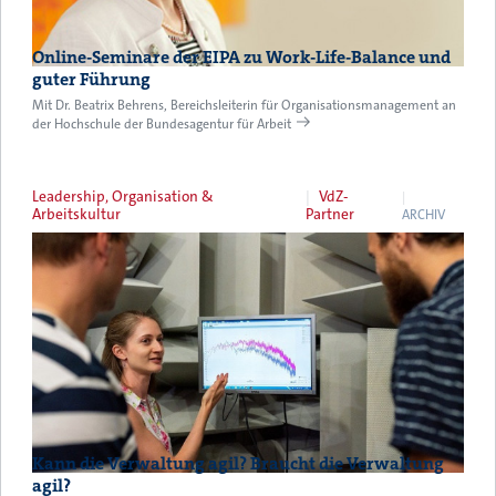
Online-Seminare der EIPA zu Work-Life-Balance und
guter Führung
Mit Dr. Beatrix Behrens, Bereichsleiterin für Organisationsmanagement an
der Hochschule der Bundesagentur für Arbeit
Leadership, Organisation &
VdZ-
Arbeitskultur
Partner
ARCHIV
Kann die Verwaltung agil? Braucht die Verwaltung
agil?