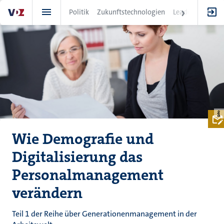
Direkt
Politik
Zukunftstechnologien
Leadership
IT
zum
Inhalt
Wie Demografie und
Digitalisierung das
Personalmanagement
verändern
Teil 1 der Reihe über Generationenmanagement in der