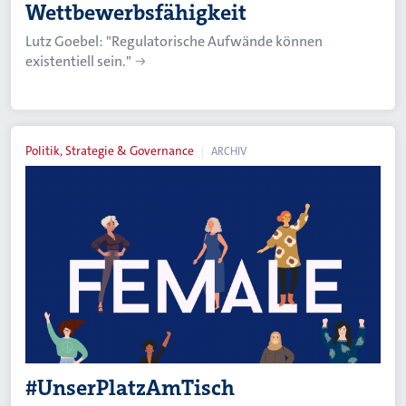
Wettbewerbsfähigkeit
Lutz Goebel: "Regulatorische Aufwände können
existentiell sein."
Politik, Strategie & Governance
ARCHIV
#UnserPlatzAmTisch