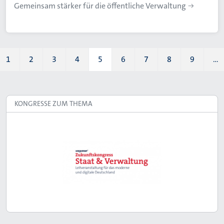
Gemeinsam stärker für die öffentliche Verwaltung
1
2
3
4
5
6
7
8
9
…
Page
Page
Page
Page
Aktuelle Seite
Page
Page
Page
Page
KONGRESSE ZUM THEMA