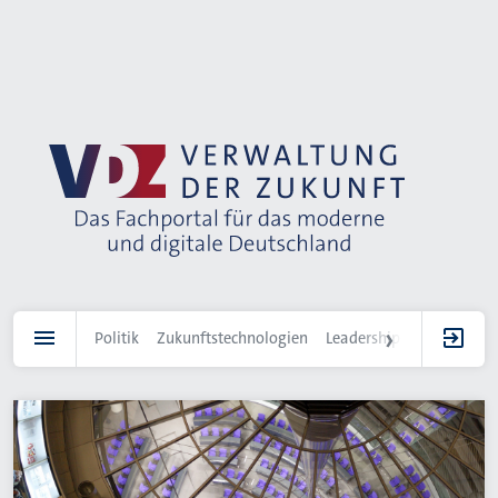
Direkt
zum
Inhalt
Politik
Zukunftstechnologien
Leadership
IT-Landscha