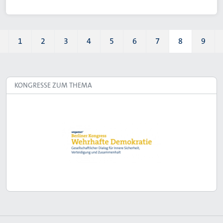
1
2
3
4
5
6
7
8
9
Page
Page
Page
Page
Page
Page
Page
Aktuelle S
Pag
KONGRESSE ZUM THEMA