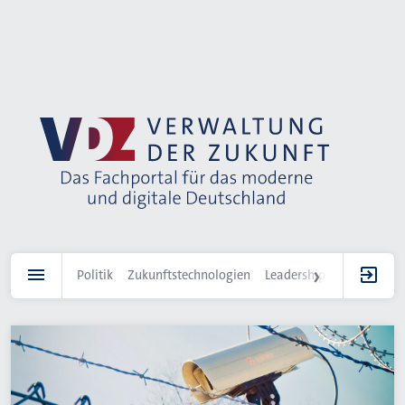
Direkt
zum
Inhalt
Politik
Zukunftstechnologien
Leadership
IT-Landscha