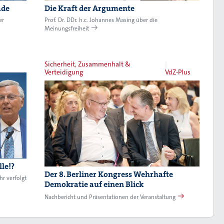
ade
Die Kraft der Argumente
er
Prof. Dr. DDr. h.c. Johannes Masing über die
Meinungsfreiheit
Sicherheit, Zusammenhalt &
Verteidigung
VdZ-Plus
le!?
Der 8. Berliner Kongress Wehrhafte
hr verfolgt
Demokratie auf einen Blick
Nachbericht und Präsentationen der Veranstaltung