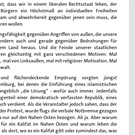
st, dass wir in einem liberalen Rechtsstaat leben, der
Bürgern ein Höchstmaß an individuellen Freiheiten
chsam und abwehrbereit gegenüber jenen sein muss, die
ren wollen.
gungsfähigkeit gegenüber Angriffen von außen, die unsere
, sondern auch und gerade gegenüber Bedrohungen für
rem Land heraus. Und die Feinde unserer staatlichen
eren gleichzeitig mit ganz verschiedenen Motiven: Mal
, mal von Linksaußen, mal mit religiöser Motivation. Mal
walt.
und flächendeckende Empörung sorgten jüngst
burg, bei denen die Einführung eines islamistischen
 angeblich
„
die Lösung” - wofür auch immer. Jedenfalls
egenteil einer demokratisch verfassten Republik, eines
ch verdient. Als die Veranstalter jedoch sahen, dass der
 der Protest, wurde flugs die verbale Notbremse gezogen
i ja nur auf den Nahen Osten bezogen. Ah ja. Aber warum
 für ein Kalifat im Nahen Osten und warum leben die
als dort, wo es ein Kalifat gibt oder zumindest das, was