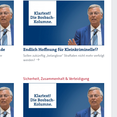
ade
Endlich Hoffnung für Kleinkriminelle!?
er
Sollen zukünftig „belanglose“ Straftaten nicht mehr verfolgt
werden?
Sicherheit, Zusammenhalt & Verteidigung