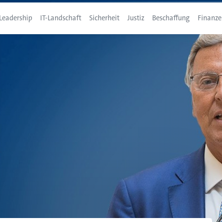
Leadership
IT-Landschaft
Sicherheit
Justiz
Beschaffung
Finanze