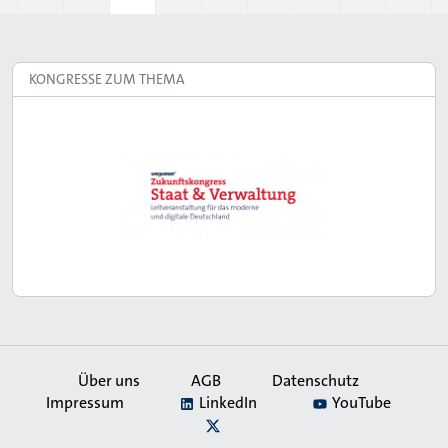
Page
Page
Aktuelle Seite
Page
Page
Page
Page
Page
Pag
KONGRESSE ZUM THEMA
Über uns
AGB
Datenschutz
Impressum
LinkedIn
YouTube
Secondary
X
Navigation