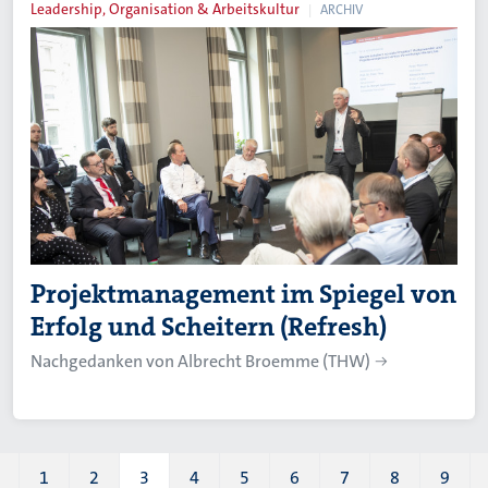
Leadership, Organisation & Arbeitskultur
ARCHIV
Projektmanagement im Spiegel von
Erfolg und Scheitern (Refresh)
Nachgedanken von Albrecht Broemme (THW)
1
2
3
4
5
6
7
8
9